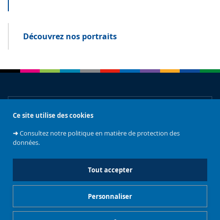
Découvrez nos portraits
À propos
Ce site utilise des cookies
➜
Consultez notre politique en matière de protection des
Accès rapides
données.
Tout accepter
L'équipe ULB Alumni
Personnaliser
Gestionnaire de cookies
Mentions légales