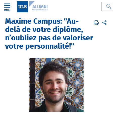
MENU
Maxime Campus: "Au-
Alumni de l'ULB
FR
Alumni
Instantanés
Faculté de Droit et de Criminologie
delà de votre diplôme,
n’oubliez pas de valoriser
votre personnalité!"