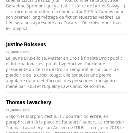
cinéma ELICIT de l’ULB (ndlr : tout comme sa productrice,
Geraldine Sprimont qui y a fait l’Histoire de l’Art et Solvay… )
— a récemment obtenu la Caméra d’or 2019 à Cannes pour
son premier long métrage de fiction Nuestras Madres. Le
film sera aussi présenté aux Oscars… On croise donc tous
les doigts !
Justine Bolssens
22 JANVIER 2019
La jeune Bruxelloise, Master en Droit à finalité Droit public
et international, est plutôt hyperactive. L’ancienne
présidente du Cercle de Droit a remporté le concours de
plaidoirie de la Croix Rouge. Elle est aussi une pierre
angulaire du projet d’accueil des personnes transgenres
mené par l’ULB et l’Equality Law Clinic. Rencontre.
Thomas Lavachery
22 JANVIER 2019
« Bjorn le Morphir, c’est lui ! » pourrait-on écrire, en
paraphrasant (à la place de l’auteur) Flaubert. Le romancier
Thomas Lavachery - un Ancien de l’ULB - , a reçu en 2018 le