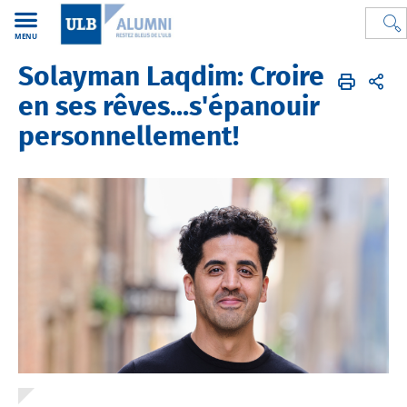
MENU
Solayman Laqdim: Croire
Alumni de l'ULB
FR
Alumni
Instantanés
Faculté de Droit et de Criminologie
en ses rêves...s'épanouir
personnellement!