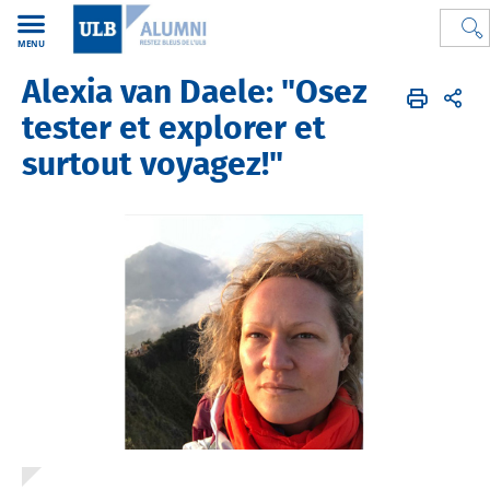
MENU
Alexia van Daele: "Osez
Alumni de l'ULB
FR
Alumni
Instantanés
Faculté de Lettres, Traduction et Communication
tester et explorer et
surtout voyagez!"