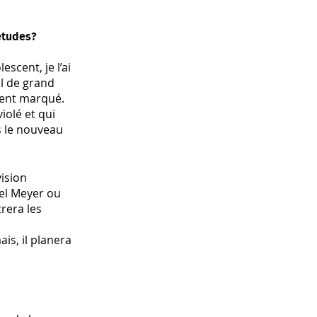
 études?
scent, je l’ai
il de grand
ement marqué.
violé et qui
s le nouveau
ision
el Meyer ou
rera les
is, il planera