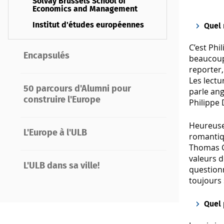
Solvay Brussels School of
Economics and Management
Institut d'études européennes
Quel 
C’est Phi
Encapsulés
beaucoup 
reporter,
Les lectu
50 parcours d'Alumni pour
parle ang
construire l'Europe
Philippe 
Heureuse
L'Europe à l'ULB
romantiq
Thomas G
valeurs d
L'ULB dans sa ville!
question
toujours 
Quel 