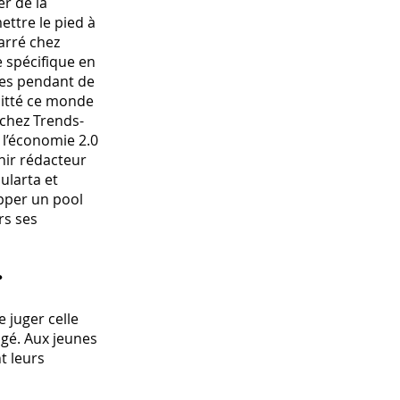
er de la
ttre le pied à
marré chez
 spécifique en
ères pendant de
uitté ce monde
chez Trends-
 l’économie 2.0
nir rédacteur
ularta et
pper un pool
rs ses
?
 juger celle
ngé. Aux jeunes
t leurs