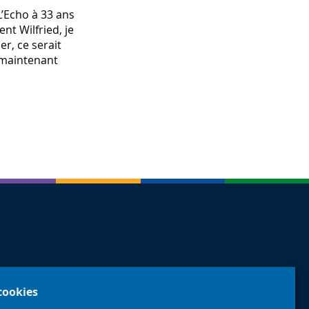
 L’Echo à 33 ans
nt Wilfried, je
er, ce serait
, maintenant
 cookies