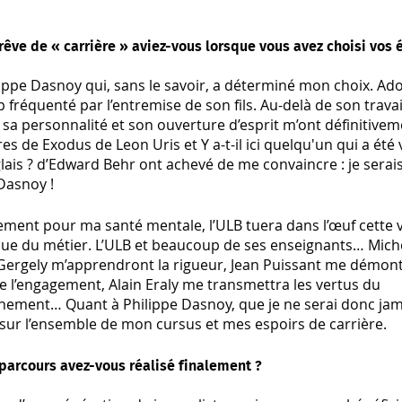
rêve de « carrière » aviez-vous lorsque vous avez choisi vos
lippe Dasnoy qui, sans le savoir, a déterminé mon choix. Adole
fréquenté par l’entremise de son fils. Au-delà de son trava
 sa personnalité et son ouverture d’esprit m’ont définitiv
res de Exodus de Leon Uris et Y a-t-il ici quelqu'un qui a été 
lais ? d’Edward Behr ont achevé de me convaincre : je serai
Dasnoy !
ment pour ma santé mentale, l’ULB tuera dans l’œuf cette v
ue du métier. L’ULB et beaucoup de ses enseignants… Mich
ergely m’apprendront la rigueur, Jean Puissant me démont
e l’engagement, Alain Eraly me transmettra les vertus du
nement… Quant à Philippe Dasnoy, que je ne serai donc jama
sur l’ensemble de mon cursus et mes espoirs de carrière.
parcours avez-vous réalisé finalement ?