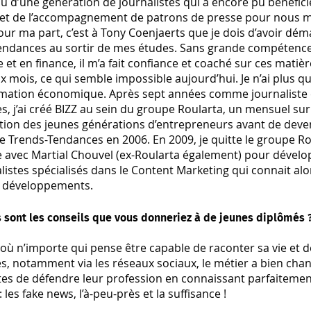
ssu d’une génération de journalistes qui a encore pu bénéfici
 et de l’accompagnement de patrons de presse pour nous me
 Pour ma part, c’est à Tony Coenjaerts que je dois d’avoir dé
endances au sortir de mes études. Sans grande compétence
et en finance, il m’a fait confiance et coaché sur ces mati
mois, ce qui semble impossible aujourd’hui. Je n’ai plus q
ormation économique. Après sept années comme journaliste 
, j’ai créé BIZZ au sein du groupe Roularta, un mensuel sur
ation des jeunes générations d’entrepreneurs avant de deve
e Trends-Tendances en 2006. En 2009, je quitte le groupe Ro
e avec Martial Chouvel (ex-Roularta également) pour dévelo
listes spécialisés dans le Content Marketing qui connait alo
 développements.
 sont les conseils que vous donneriez à de jeunes diplômés 
 où n’importe qui pense être capable de raconter sa vie et de
s, notamment via les réseaux sociaux, le métier a bien cha
tes de défendre leur profession en connaissant parfaitemen
 les fake news, l’à-peu-près et la suffisance !