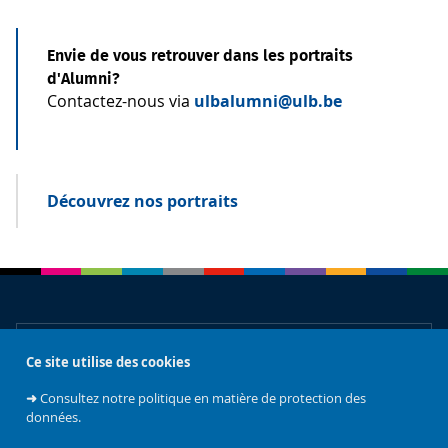
Envie de vous retrouver dans les portraits
d'Alumni?
Contactez-nous via
ulbalumni@ulb.be
Découvrez nos portraits
À propos
Ce site utilise des cookies
➜
Consultez notre politique en matière de protection des
Accès rapides
données.