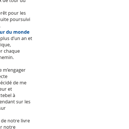
ux de tour du
rêt pour les
suite poursuivi
.
our du monde
plus d’un an et
rique,
er chaque
chemin.
de m’engager
ecte
décidé de me
eur et
tebel à
endant sur les
sur
de notre livre
ur notre