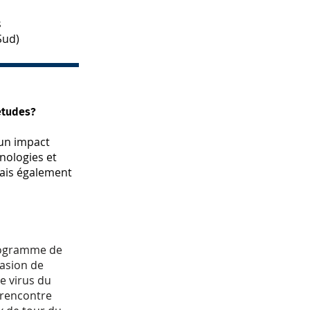
s
Sud)
 études?
r un impact
nologies et
vais également
programme de
casion de
le virus du
e rencontre