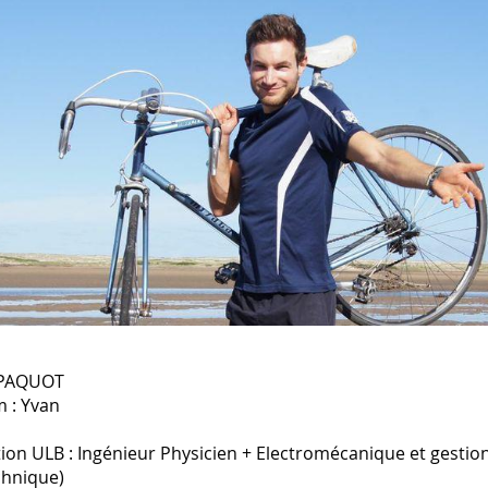
 PAQUOT
 : Yvan
ion ULB : Ingénieur Physicien + Electromécanique et gestion
chnique)