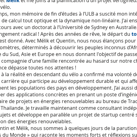
n
et
Mélik
et me joins à la planification d’un projet vertigine
vélo.
ps, mon mémoire de fin d’études à l’ULB a suscité mon inté
de calcul tout optique et la dynamique non-linéaire. J'ai en
urs avec un doctorat à l’Université de Sydney en Australie
ngement radical ! Après des années de rêve, le départ du
t
est donné. Avec Mélik et Quentin, nous nous élançons pour 
lomètres, déterminés à découvrir les peuples inconnus d’Af
 du Sud, Asie et Europe en nous donnant l'objectif de pass
n compagnie d’une famille rencontrée au hasard sur notre 
nce dépasse toutes nos attentes !
 à la réalité en descendant du vélo a confirmé ma volonté 
carrière qui participe au développement durable et qui aff
ent les populations des pays en développement. J’ai aussi 
er des applications concrètes en prenant un poste d’ingéni
ire de projets en énergies renouvelables au bureau de Trac
 Thaïlande. Je travaille maintenant comme consultant indép
ets et développe en parallèle un projet de startup centré 
tion des énergies renouvelables.
tin et Mélik, nous sommes à quelques jours de la parution 
 du Monde » qui raconte les moments forts et réflexions s