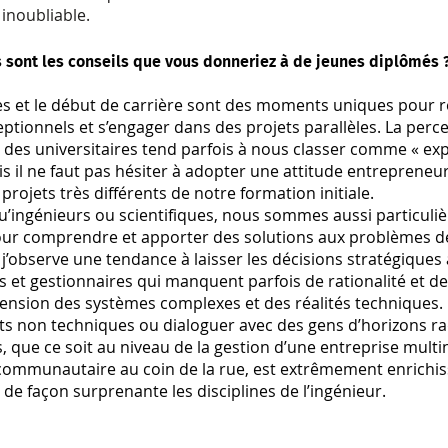
inoubliable.
 sont les conseils que vous donneriez à de jeunes diplômés 
es et le début de carrière sont des moments uniques pour 
ptionnels et s’engager dans des projets parallèles. La perc
 des universitaires tend parfois à nous classer comme « ex
is il ne faut pas hésiter à adopter une attitude entrepreneur
projets très différents de notre formation initiale.
u’ingénieurs ou scientifiques, nous sommes aussi particuli
our comprendre et apporter des solutions aux problèmes de
j’observe une tendance à laisser les décisions stratégiques
ns et gestionnaires qui manquent parfois de rationalité et d
nsion des systèmes complexes et des réalités techniques.
ts non techniques ou dialoguer avec des gens d’horizons r
s, que ce soit au niveau de la gestion d’une entreprise mult
communautaire au coin de la rue, est extrêmement enrichis
 de façon surprenante les disciplines de l’ingénieur.