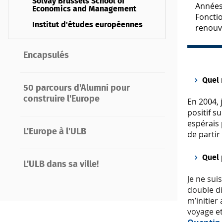
Solvay Brussels School of
Années
Economics and Management
Fonctio
Institut d'études européennes
renouv
Encapsulés
Quel 
50 parcours d'Alumni pour
construire l'Europe
En 2004, 
positif s
espérais 
L'Europe à l'ULB
de partir
Quel 
L'ULB dans sa ville!
Je ne sui
double di
m’initier
voyage et