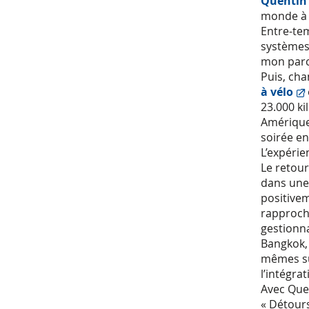
Quenti
monde à 
Entre-tem
systèmes 
mon parco
Puis, cha
à vélo
23.000 ki
Amérique
soirée e
L’expérie
Le retour
dans une 
positivem
rapproch
gestionna
Bangkok,
mêmes suj
l’intégra
Avec Quen
« Détours