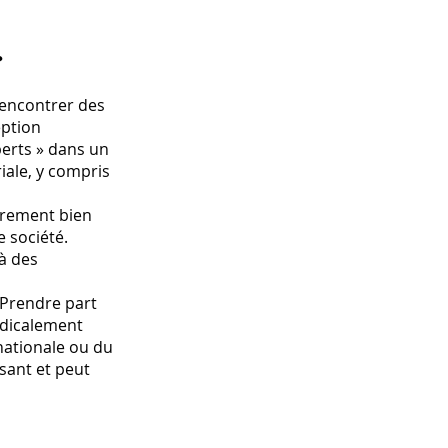
?
rencontrer des
eption
perts » dans un
iale, y compris
èrement bien
 société.
 à des
e
 Prendre part
adicalement
inationale ou du
sant et peut