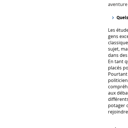
aventure 
Quels
Les étud
gens exce
classique
sujet, ma
dans des 
En tant q
placés p
Pourtant 
politicie
compréhe
aux déba
différent
potager 
rejoindre